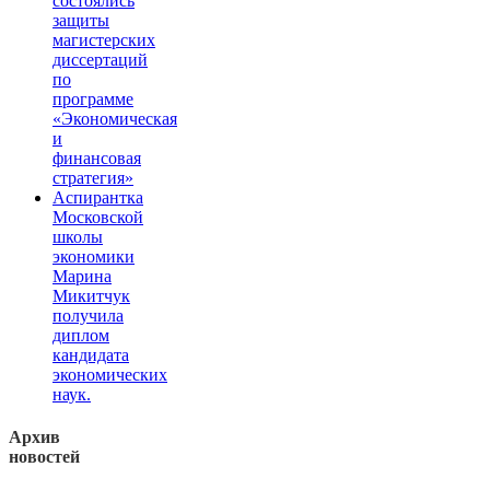
состоялись
защиты
магистерских
диссертаций
по
программе
«Экономическая
и
финансовая
стратегия»
Аспирантка
Московской
школы
экономики
Марина
Микитчук
получила
диплом
кандидата
экономических
наук.
Архив
новостей