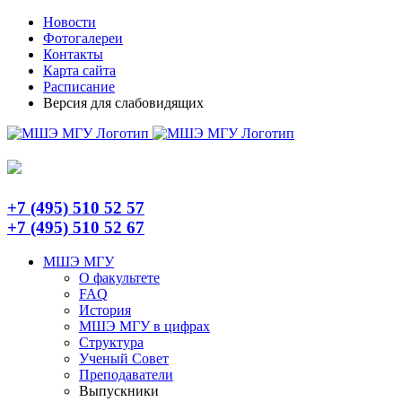
Skip
Telegram
Новости
to
Фотогалереи
content
Контакты
Карта сайта
Расписание
Версия для слабовидящих
+7 (495) 510 52 57
+7 (495) 510 52 67
МШЭ МГУ
О факультете
FAQ
История
МШЭ МГУ в цифрах
Структура
Ученый Совет
Преподаватели
Выпускники