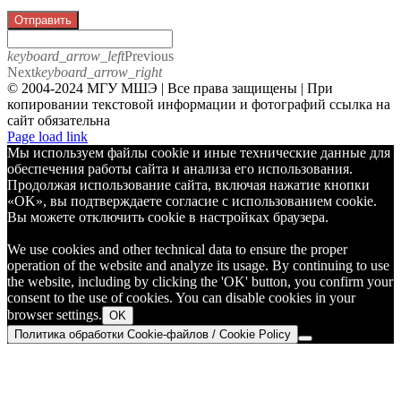
Отправить
keyboard_arrow_left
Previous
Next
keyboard_arrow_right
© 2004-2024 МГУ МШЭ | Все права защищены | При
копировании текстовой информации и фотографий ссылка на
сайт обязательна
Telegram
Page load link
Мы используем файлы cookie и иные технические данные для
обеспечения работы сайта и анализа его использования.
Продолжая использование сайта, включая нажатие кнопки
«OK», вы подтверждаете согласие с использованием cookie.
Вы можете отключить cookie в настройках браузера.
We use cookies and other technical data to ensure the proper
operation of the website and analyze its usage. By continuing to use
the website, including by clicking the 'OK' button, you confirm your
consent to the use of cookies. You can disable cookies in your
browser settings.
OK
Политика обработки Cookie-файлов / Cookie Policy
Go
to
Top