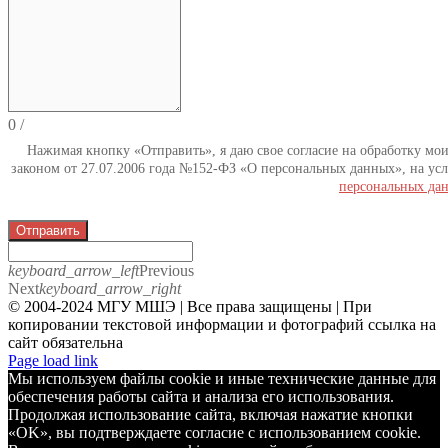
0
/
Нажимая кнопку «Отправить», я даю свое согласие на обработку мо
законом от 27.07.2006 года №152-ФЗ «О персональных данных», на усл
персональных да
Отправить
keyboard_arrow_left
Previous
Next
keyboard_arrow_right
© 2004-2024 МГУ МШЭ | Все права защищены | При
копировании текстовой информации и фотографий ссылка на
сайт обязательна
Telegram
Page load link
Мы используем файлы cookie и иные технические данные для
обеспечения работы сайта и анализа его использования.
Продолжая использование сайта, включая нажатие кнопки
«OK», вы подтверждаете согласие с использованием cookie.