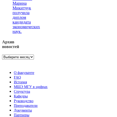
Марина
Микитчук
получила
диплом
кандидата
экономических
наук.
Архив
новостей
Архив
новостей
О факультете
FAQ
История
МШЭ МГУ в цифрах
Структура
Кафедры
Руководство
Преподаватели
Документы
Партнеры