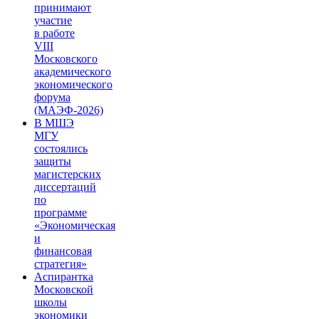
принимают
участие
в работе
VIII
Московского
академического
экономического
форума
(МАЭФ-2026)
В МШЭ
МГУ
состоялись
защиты
магистерских
диссертаций
по
программе
«Экономическая
и
финансовая
стратегия»
Аспирантка
Московской
школы
экономики