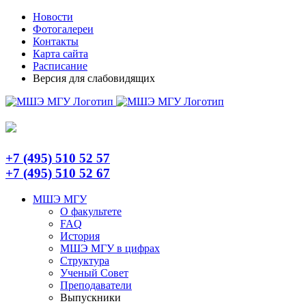
Skip
Telegram
Новости
to
Фотогалереи
content
Контакты
Карта сайта
Расписание
Версия для слабовидящих
+7 (495) 510 52 57
+7 (495) 510 52 67
МШЭ МГУ
О факультете
FAQ
История
МШЭ МГУ в цифрах
Структура
Ученый Совет
Преподаватели
Выпускники