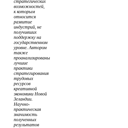
стратегических
возможностей,
к которым
относится
развитие
индустрий, не
получивших
поддержку на
государственном
уровне. Автором
также
проанализированы
лучшие
практики
стратегирования
трудовых
ресурсов
креативной
экономики Новой
Зеландии.
Научно-
практическая
значимость
полученных
результатов