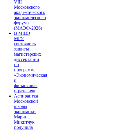
VIII
Московского
академического
экономического
форума
(МАЭФ-2026)
В МШЭ
МГУ
состоялись
защиты
магистерских
диссертаций
по
программе
«Экономическая
и
финансовая
стратегия»
Аспирантка
Московской
школы
экономики
Марина
Микитчук
получила