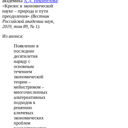
академика
А.Д. Некипелова
:
«Кризис в экономической
науке – природа и пути
преодоления»
(Вестник
Российской академии наук,
2019, том 89, № 1).
Из анонса:
Появление в
последние
десятилетия
наряду с
основным
течением
экономической
теории –
мейнстримом –
многочисленных
альтернативных
подходов к
решению
ключевых
экономических
проблем