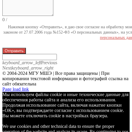
0
/
Нажимая кнопку «Отправить», я даю свое согласие на обработку мо
законом от 27.07.2006 года №152-ФЗ «О персональных данных», на усл
персональных да
Отправить
keyboard_arrow_left
Previous
Next
keyboard_arrow_right
© 2004-2024 МГУ МШЭ | Все права защищены | При
копировании текстовой информации и фотографий ссылка на
сайт обязательна
Telegram
Page load link
Мы используем файлы cookie и иные технические данные для
обеспечения работы сайта и анализа его использования.
Продолжая использование сайта, включая нажатие кнопки
«OK», вы подтверждаете согласие с использованием cookie.
Вы можете отключить cookie в настройках браузера.
We use cookies and other technical data to ensure the proper
operation of the website and analyze its usage. By continuing to use