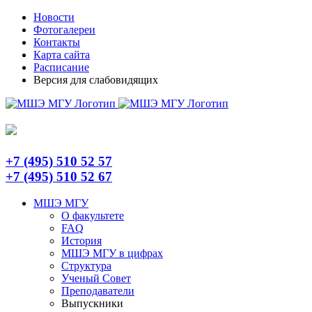
Skip
Telegram
Новости
to
Фотогалереи
content
Контакты
Карта сайта
Расписание
Версия для слабовидящих
+7 (495) 510 52 57
+7 (495) 510 52 67
МШЭ МГУ
О факультете
FAQ
История
МШЭ МГУ в цифрах
Структура
Ученый Совет
Преподаватели
Выпускники