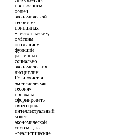
связывается с
построением
общей
экономической
теории на
принципах
«чистой науки»,
с чётким
осознанием
функций
различных
социально-
экономических
дисциплин.
Если «чистая
экономическая
теория»
призвана
сформировать
своего рода
интеллектуальный
макет
экономической
системы, то
«реалистические