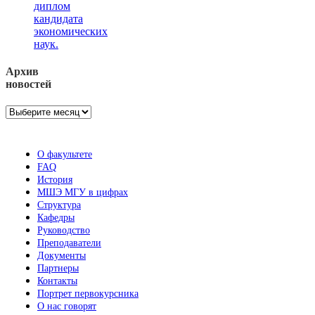
диплом
кандидата
экономических
наук.
Архив
новостей
Архив
новостей
О факультете
FAQ
История
МШЭ МГУ в цифрах
Структура
Кафедры
Руководство
Преподаватели
Документы
Партнеры
Контакты
Портрет первокурсника
О нас говорят