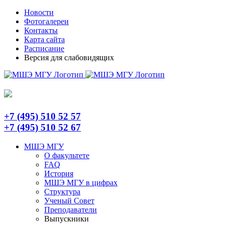
Skip
Telegram
Новости
to
Фотогалереи
content
Контакты
Карта сайта
Расписание
Версия для слабовидящих
+7 (495) 510 52 57
+7 (495) 510 52 67
МШЭ МГУ
О факультете
FAQ
История
МШЭ МГУ в цифрах
Структура
Ученый Совет
Преподаватели
Выпускники