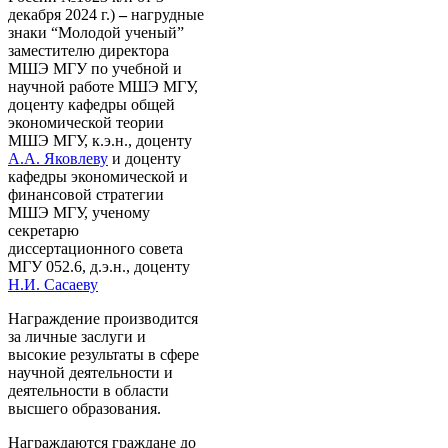
декабря 2024 г.)
–
нагрудные
знаки “Молодой ученый”
заместителю директора
МШЭ МГУ по учебной и
научной работе МШЭ МГУ,
доценту кафедры общей
экономической теории
МШЭ МГУ, к.э.н., доценту
А.А. Яковлеву
и доценту
кафедры экономической и
финансовой стратегии
МШЭ МГУ, ученому
секретарю
диссертационного совета
МГУ 052.6, д.э.н., доценту
Н.И. Сасаеву
Награждение производится
за личные заслуги и
высокие результаты в сфере
научной деятельности и
деятельности в области
высшего образования.
Награждаются граждане до