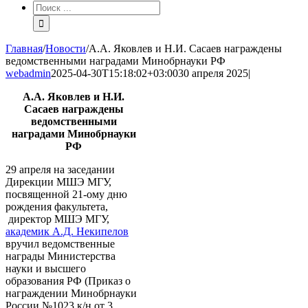
Результат
поиска:
Главная
/
Новости
/
А.А. Яковлев и Н.И. Сасаев награждены
ведомственными наградами Минобрнауки РФ
webadmin
2025-04-30T15:18:02+03:00
30 апреля 2025
|
А.А. Яковлев и Н.И.
Сасаев награждены
ведомственными
наградами Минобрнауки
РФ
29 апреля на заседании
Дирекции МШЭ МГУ,
посвященной 21-ому дню
рождения факультета,
директор МШЭ МГУ,
академик А.Д. Некипелов
вручил ведомственные
награды Министерства
науки и высшего
образования РФ (Приказ о
награждении Минобрнауки
России №1023 к/н от 3