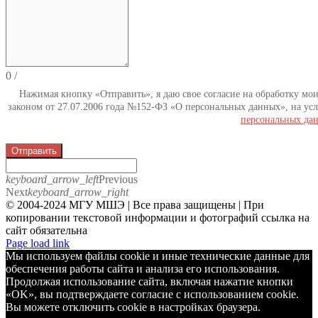
0
/
Нажимая кнопку «Отправить», я даю свое согласие на обработку мо
законом от 27.07.2006 года №152-ФЗ «О персональных данных», на усл
персональных да
Отправить
keyboard_arrow_left
Previous
Next
keyboard_arrow_right
© 2004-2024 МГУ МШЭ | Все права защищены | При
копировании текстовой информации и фотографий ссылка на
сайт обязательна
Telegram
Page load link
Мы используем файлы cookie и иные технические данные для
обеспечения работы сайта и анализа его использования.
Продолжая использование сайта, включая нажатие кнопки
«OK», вы подтверждаете согласие с использованием cookie.
Вы можете отключить cookie в настройках браузера.