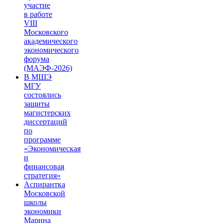
участие
в работе
VIII
Московского
академического
экономического
форума
(МАЭФ-2026)
В МШЭ
МГУ
состоялись
защиты
магистерских
диссертаций
по
программе
«Экономическая
и
финансовая
стратегия»
Аспирантка
Московской
школы
экономики
Марина