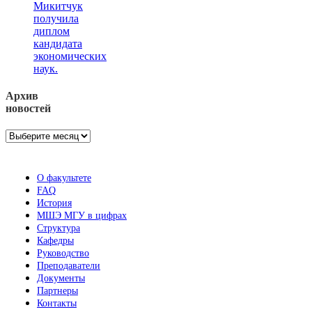
Микитчук
получила
диплом
кандидата
экономических
наук.
Архив
новостей
Архив
новостей
О факультете
FAQ
История
МШЭ МГУ в цифрах
Структура
Кафедры
Руководство
Преподаватели
Документы
Партнеры
Контакты