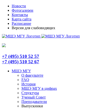
Skip
Telegram
Новости
to
Фотогалереи
content
Контакты
Карта сайта
Расписание
Версия для слабовидящих
+7 (495) 510 52 57
+7 (495) 510 52 67
МШЭ МГУ
О факультете
FAQ
История
МШЭ МГУ в цифрах
Структура
Ученый Совет
Преподаватели
Выпускники