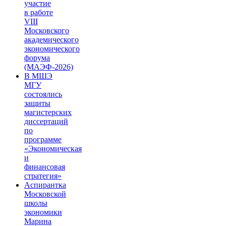
участие
в работе
VIII
Московского
академического
экономического
форума
(МАЭФ-2026)
В МШЭ
МГУ
состоялись
защиты
магистерских
диссертаций
по
программе
«Экономическая
и
финансовая
стратегия»
Аспирантка
Московской
школы
экономики
Марина