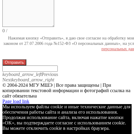
0
/
Нажимая кнопку «Отправить», я даю свое согласие на обработку мо
законом от 27.07.2006 года №152-ФЗ «О персональных данных», на усл
персональных да
Отправить
keyboard_arrow_left
Previous
Next
keyboard_arrow_right
© 2004-2024 МГУ МШЭ | Все права защищены | При
копировании текстовой информации и фотографий ссылка на
сайт обязательна
Telegram
Page load link
Мы используем файлы cookie и иные технические данные для
обеспечения работы сайта и анализа его использования.
Продолжая использование сайта, включая нажатие кнопки
«OK», вы подтверждаете согласие с использованием cookie.
Вы можете отключить cookie в настройках браузера.