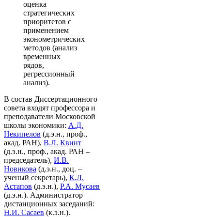
оценка
стратегических
приоритетов с
применением
эконометрических
методов (анализ
временных
рядов,
регрессионный
анализ).
В состав Диссертационного
совета входят профессора и
преподаватели Московской
школы экономики:
А.Д.
Некипелов
(д.э.н., проф.,
акад. РАН),
В.Л. Квинт
(д.э.н., проф., акад. РАН –
председатель),
И.В.
Новикова
(д.э.н., доц. –
ученый секретарь),
К.Л.
Астапов
(д.э.н.),
Р.А. Мусаев
(д.э.н.). Администратор
дистанционных заседаний:
Н.И. Сасаев
(к.э.н.).