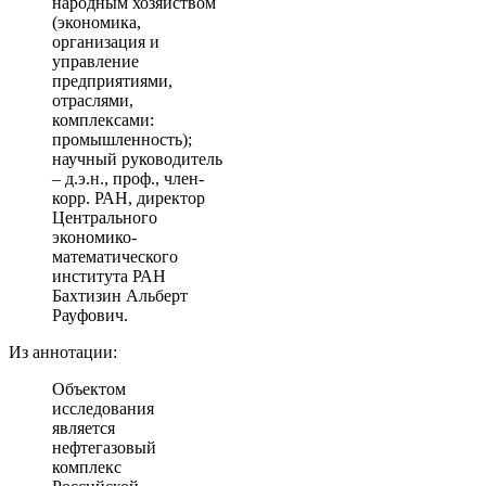
народным хозяйством
(экономика,
организация и
управление
предприятиями,
отраслями,
комплексами:
промышленность);
научный руководитель
– д.э.н., проф., член-
корр. РАН, директор
Центрального
экономико-
математического
института РАН
Бахтизин Альберт
Рауфович.
Из аннотации:
Объектом
исследования
является
нефтегазовый
комплекс