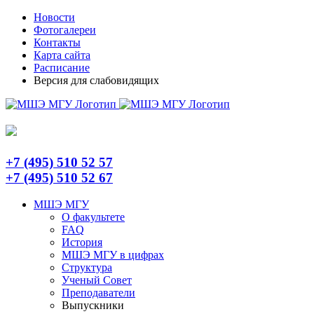
Skip
Telegram
Новости
to
Фотогалереи
content
Контакты
Карта сайта
Расписание
Версия для слабовидящих
+7 (495) 510 52 57
+7 (495) 510 52 67
МШЭ МГУ
О факультете
FAQ
История
МШЭ МГУ в цифрах
Структура
Ученый Совет
Преподаватели
Выпускники