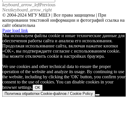
keyboard_arrow_left
Previous
Next
keyboard_arrow_right
© 2004-2024 МГУ МШЭ | Все права защищены | При
копировании текстовой информации и фотографий ссылка на
сайт обязательна
Telegram
Page load link
Мы используем файлы cookie и иные технические данные для
обеспечения работы сайта и анализа его использования.
Продолжая использование сайта, включая нажатие кнопки
«OK», вы подтверждаете согласие с использованием cookie.
Вы можете отключить cookie в настройках браузера.
We use cookies and other technical data to ensure the proper
operation of the website and analyze its usage. By continuing to use
the website, including by clicking the 'OK' button, you confirm your
consent to the use of cookies. You can disable cookies in your
browser settings.
OK
Политика обработки Cookie-файлов / Cookie Policy
Go
to
Top