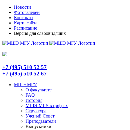
Skip
Telegram
Новости
to
Фотогалереи
content
Контакты
Карта сайта
Расписание
Версия для слабовидящих
+7 (495) 510 52 57
+7 (495) 510 52 67
МШЭ МГУ
О факультете
FAQ
История
МШЭ МГУ в цифрах
Структура
Ученый Совет
Преподаватели
Выпускники