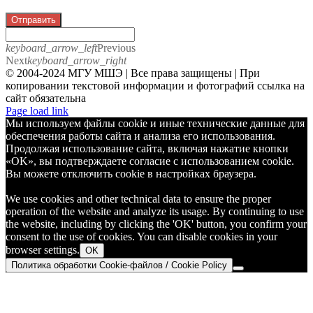
Отправить
keyboard_arrow_left
Previous
Next
keyboard_arrow_right
© 2004-2024 МГУ МШЭ | Все права защищены | При
копировании текстовой информации и фотографий ссылка на
сайт обязательна
Telegram
Page load link
Мы используем файлы cookie и иные технические данные для
обеспечения работы сайта и анализа его использования.
Продолжая использование сайта, включая нажатие кнопки
«OK», вы подтверждаете согласие с использованием cookie.
Вы можете отключить cookie в настройках браузера.
We use cookies and other technical data to ensure the proper
operation of the website and analyze its usage. By continuing to use
the website, including by clicking the 'OK' button, you confirm your
consent to the use of cookies. You can disable cookies in your
browser settings.
OK
Политика обработки Cookie-файлов / Cookie Policy
Go
to
Top