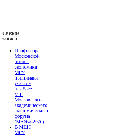
Свежие
записи
Профессора
Московской
школы
экономики
МГУ
принимают
участие
в работе
VIII
Московского
академического
экономического
форума
(МАЭФ-2026)
В МШЭ
МГУ