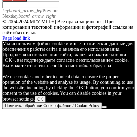
keyboard_arrow_left
Previous
Next
keyboard_arrow_right
© 2004-2024 МГУ МШЭ | Все права защищены | При
копировании текстовой информации и фотографий ссылка на
сайт обязательна
Telegram
Page load link
Мы используем файлы cookie и иные технические данные для
обеспечения работы сайта и анализа его использования.
Продолжая использование сайта, включая нажатие кнопки
«OK», вы подтверждаете согласие с использованием cookie.
Вы можете отключить cookie в настройках браузера.
We use cookies and other technical data to ensure the proper
operation of the website and analyze its usage. By continuing to use
the website, including by clicking the 'OK' button, you confirm your
consent to the use of cookies. You can disable cookies in your
browser settings.
OK
Политика обработки Cookie-файлов / Cookie Policy
Go
to
Top