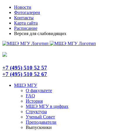
Skip
Telegram
Новости
to
Фотогалереи
content
Контакты
Карта сайта
Расписание
Версия для слабовидящих
+7 (495) 510 52 57
+7 (495) 510 52 67
МШЭ МГУ
О факультете
FAQ
История
МШЭ МГУ в цифрах
Структура
Ученый Совет
Преподаватели
Выпускники