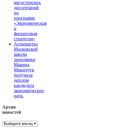
магистерских
диссертаций
по
программе
«Экономическая
и
финансовая
стратегия»
Аспирантка
Московской
школы
экономики
Марина
Микитчук
получила
диплом
кандидата
экономических
наук.
Архив
новостей
Архив
новостей