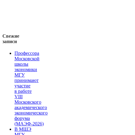
Свежие
записи
Профессора
Московской
школы
экономики
МГУ
принимают
участие
в работе
VIII
Московского
академического
экономического
форума
(МАЭФ-2026)
В МШЭ
МГУ