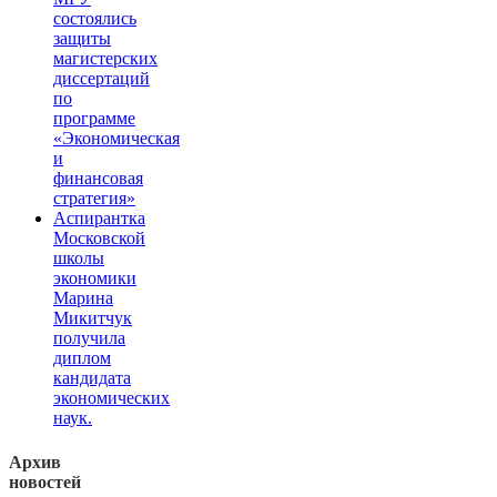
состоялись
защиты
магистерских
диссертаций
по
программе
«Экономическая
и
финансовая
стратегия»
Аспирантка
Московской
школы
экономики
Марина
Микитчук
получила
диплом
кандидата
экономических
наук.
Архив
новостей