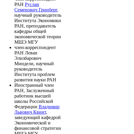
РАН
Руслан
Семенович Гринберг
,
научный руководитель
Института Экономики
РАН, преподаватель
кафедры общей
экономической теории
МШЭ МГУ
член-корреспондент
РАН Леван
Элизбарович
Миндели, научный
руководитель
Института проблем
развития науки РАН
Иностранный член
РАН, Заслуженный
работник высшей
школы Российской
Федерации
Владимир
Львович Квинт
,
заведующий кафедрой
Экономической и
финансовой стратегии
МШЭ МГУ