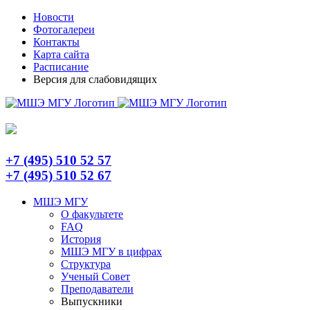
Skip
Telegram
Новости
to
Фотогалереи
content
Контакты
Карта сайта
Расписание
Версия для слабовидящих
+7 (495) 510 52 57
+7 (495) 510 52 67
МШЭ МГУ
О факультете
FAQ
История
МШЭ МГУ в цифрах
Структура
Ученый Совет
Преподаватели
Выпускники