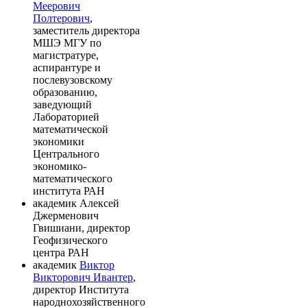
Меерович
Полтерович
,
заместитель директора
МШЭ МГУ по
магистратуре,
аспирантуре и
послевузовскому
образованию,
заведующий
Лабораторией
математической
экономики
Центрального
экономико-
математического
института РАН
академик Алексей
Джерменович
Гвишиани, директор
Геофизического
центра РАН
академик
Виктор
Викторович Ивантер
,
директор Института
народнохозяйственного