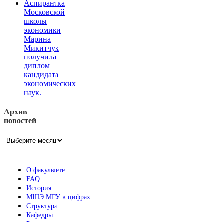
Аспирантка
Московской
школы
экономики
Марина
Микитчук
получила
диплом
кандидата
экономических
наук.
Архив
новостей
Архив
новостей
О факультете
FAQ
История
МШЭ МГУ в цифрах
Структура
Кафедры