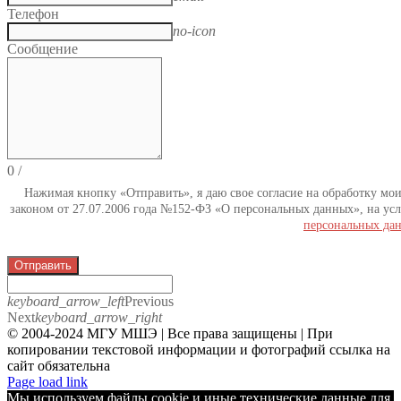
Телефон
no-icon
Сообщение
0
/
Нажимая кнопку «Отправить», я даю свое согласие на обработку мо
законом от 27.07.2006 года №152-ФЗ «О персональных данных», на усл
персональных да
Отправить
keyboard_arrow_left
Previous
Next
keyboard_arrow_right
© 2004-2024 МГУ МШЭ | Все права защищены | При
копировании текстовой информации и фотографий ссылка на
сайт обязательна
Telegram
Page load link
Мы используем файлы cookie и иные технические данные для