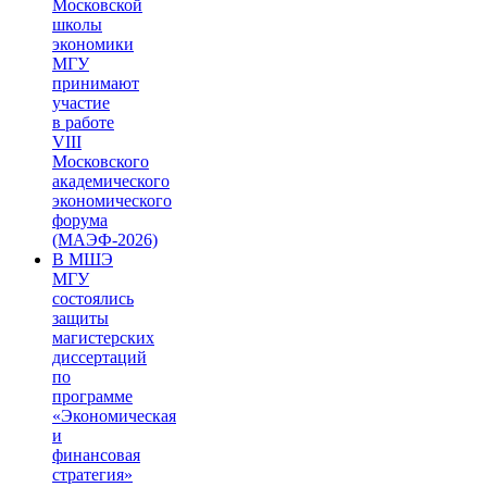
Московской
школы
экономики
МГУ
принимают
участие
в работе
VIII
Московского
академического
экономического
форума
(МАЭФ-2026)
В МШЭ
МГУ
состоялись
защиты
магистерских
диссертаций
по
программе
«Экономическая
и
финансовая
стратегия»