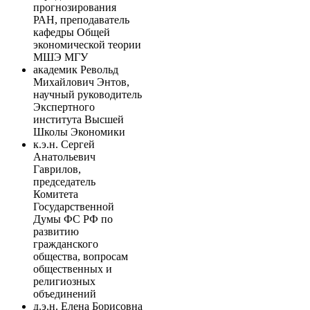
прогнозирования
РАН, преподаватель
кафедры Общей
экономической теории
МШЭ МГУ
академик Револьд
Михайлович Энтов,
научный руководитель
Экспертного
института Высшей
Школы Экономики
к.э.н. Сергей
Анатольевич
Гаврилов,
председатель
Комитета
Государственной
Думы ФС РФ по
развитию
гражданского
общества, вопросам
общественных и
религиозных
объединений
д.э.н. Елена Борисовна