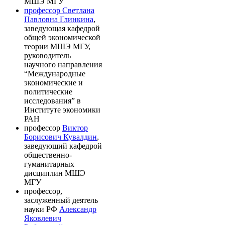
МШЭ МГУ
профессор Светлана
Павловна Глинкина
,
заведующая кафедрой
общей экономической
теории МШЭ МГУ,
руководитель
научного направления
“Международные
экономические и
политические
исследования” в
Институте экономики
РАН
профессор
Виктор
Борисович Кувалдин
,
заведующий кафедрой
общественно-
гуманитарных
дисциплин МШЭ
МГУ
профессор,
заслуженный деятель
науки РФ
Александр
Яковлевич