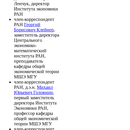
Ленчук, директор
Института экономики
РАН
член-корреспондент
РАН
Георгий
Борисович Клейнер
,
заместитель директора
Центрального
экономико-
математический
института РАН,
преподаватель
кафедры общей
экономической теории
МШЭ МГУ
член-корреспондент
РАН, д.э.н.
Михаил
Юрьевич Головнин
,
первый заместитель
директора Института
Экономики РАН,
профессор кафедры
общей экономической
теории МШЭ МГУ
член-корреспондент