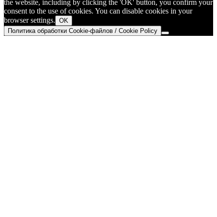
the website, including by clicking the 'OK' button, you confirm your
consent to the use of cookies. You can disable cookies in your
browser settings.
OK
Политика обработки Cookie-файлов / Cookie Policy
Go
to
Top