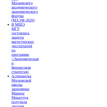
Московского
академического
экономического
форума
(МАЭФ-2026)
В МШЭ
МГУ
состоялись
защиты
магистерских
диссертаций
по
программе
«Экономическая
и
финансовая
стратегия»
Аспирантка
Московской
школы
экономики
Марина
Микитчук
получила
диплом