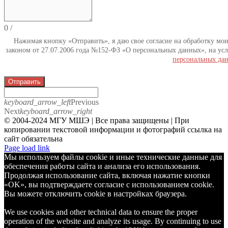
0
/
Нажимая кнопку «Отправить», я даю свое согласие на обработку мо
законом от 27.07.2006 года №152-ФЗ «О персональных данных», на усл
персональных да
Отправить
keyboard_arrow_left
Previous
Next
keyboard_arrow_right
© 2004-2024 МГУ МШЭ | Все права защищены | При
копировании текстовой информации и фотографий ссылка на
сайт обязательна
Telegram
Page load link
Мы используем файлы cookie и иные технические данные для
обеспечения работы сайта и анализа его использования.
Продолжая использование сайта, включая нажатие кнопки
«OK», вы подтверждаете согласие с использованием cookie.
Вы можете отключить cookie в настройках браузера.
We use cookies and other technical data to ensure the proper
operation of the website and analyze its usage. By continuing to use