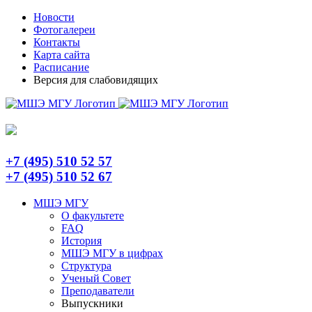
Skip
Telegram
Новости
to
Фотогалереи
content
Контакты
Карта сайта
Расписание
Версия для слабовидящих
+7 (495) 510 52 57
+7 (495) 510 52 67
МШЭ МГУ
О факультете
FAQ
История
МШЭ МГУ в цифрах
Структура
Ученый Совет
Преподаватели
Выпускники