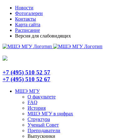
Skip
Telegram
Новости
to
Фотогалереи
content
Контакты
Карта сайта
Расписание
Версия для слабовидящих
+7 (495) 510 52 57
+7 (495) 510 52 67
МШЭ МГУ
О факультете
FAQ
История
МШЭ МГУ в цифрах
Структура
Ученый Совет
Преподаватели
Выпускники