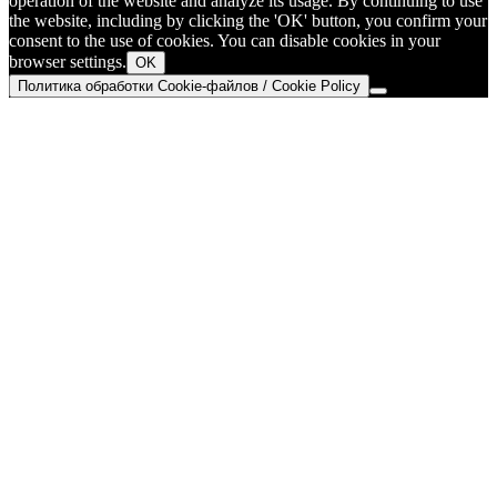
operation of the website and analyze its usage. By continuing to use
the website, including by clicking the 'OK' button, you confirm your
consent to the use of cookies. You can disable cookies in your
browser settings.
OK
Политика обработки Cookie-файлов / Cookie Policy
Go
to
Top