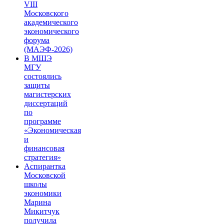
VIII
Московского
академического
экономического
форума
(МАЭФ-2026)
В МШЭ
МГУ
состоялись
защиты
магистерских
диссертаций
по
программе
«Экономическая
и
финансовая
стратегия»
Аспирантка
Московской
школы
экономики
Марина
Микитчук
получила