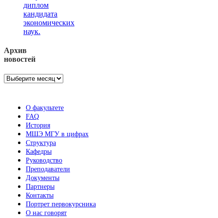
диплом
кандидата
экономических
наук.
Архив
новостей
Архив
новостей
О факультете
FAQ
История
МШЭ МГУ в цифрах
Структура
Кафедры
Руководство
Преподаватели
Документы
Партнеры
Контакты
Портрет первокурсника
О нас говорят