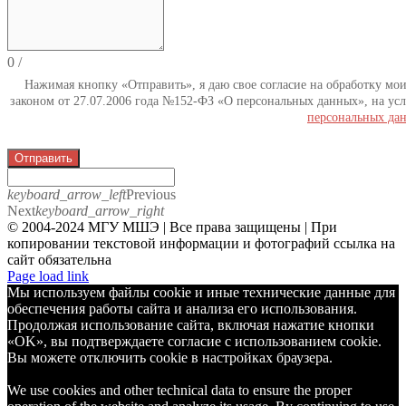
0
/
Нажимая кнопку «Отправить», я даю свое согласие на обработку мо
законом от 27.07.2006 года №152-ФЗ «О персональных данных», на усл
персональных да
Отправить
keyboard_arrow_left
Previous
Next
keyboard_arrow_right
© 2004-2024 МГУ МШЭ | Все права защищены | При
копировании текстовой информации и фотографий ссылка на
сайт обязательна
Telegram
Page load link
Мы используем файлы cookie и иные технические данные для
обеспечения работы сайта и анализа его использования.
Продолжая использование сайта, включая нажатие кнопки
«OK», вы подтверждаете согласие с использованием cookie.
Вы можете отключить cookie в настройках браузера.
We use cookies and other technical data to ensure the proper