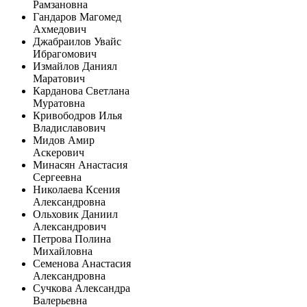
Рамзановна
Гандаров Магомед
Ахмедович
Джабраилов Увайс
Ибрагомович
Измайлов Даниял
Маратович
Карданова Светлана
Муратовна
Кривободров Илья
Владиславович
Мидов Амир
Аскерович
Минасян Анастасия
Сергеевна
Николаева Ксения
Александровна
Ольховик Даниил
Александрович
Петрова Полина
Михайловна
Семенова Анастасия
Александровна
Сучкова Александра
Валерьевна