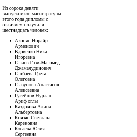
Из сорока девяти
выпускников магистратуры
этого года дипломы с
отличием получили
шестнадцать человек:
Акопян Норайр
Арменович
Вдовенко Ника
Игоревна
Газиев Гази-Магомед
Джамалудинович
Гапбаева Грета
Олеговна
Глазунова Анастасия
Алексеевна
Гусейнов Нурлан
Ариф оглы
Каздохова Алина
Альбертовна
Князян Светлана
Кареновна
Косаева Юлия
Сергеевна