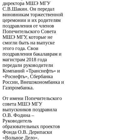
директора МШЭ МГУ
С.В.Шакин. Он передал
виновникам торжественной
церемонии и их родителям
поздравления от членов
Попечительского Совета
МШЭ МГУ, которые не
смогли быть на выпуске
этого года. Свои
поздравления бакалаврам и
магистрам 2018 года
передали руководители
Компаний «Транснефть» и
«Роснефть», Сбербанка
России, Внешэкономбанка и
Газпромбанка.
От имени Попечительского
совета МШЭ МГУ
выпускников поздравила
О.В. Фодина –
Руководитель
образовательных проектов
Фонда О.В. Дерипаски
«Вольное Дело».