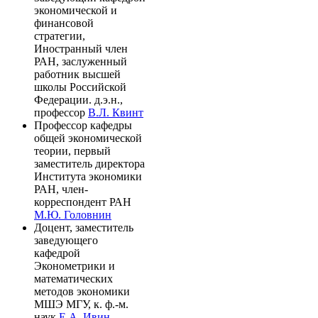
экономической и
финансовой
стратегии,
Иностранный член
РАН, заслуженный
работник высшей
школы Российской
Федерации. д.э.н.,
профессор
В.Л. Квинт
Профессор кафедры
общей экономической
теории, первый
заместитель директора
Института экономики
РАН, член-
корреспондент РАН
М.Ю. Головнин
Доцент, заместитель
заведующего
кафедрой
Эконометрики и
математических
методов экономики
МШЭ МГУ, к. ф.-м.
наук
Е.А. Ивин.