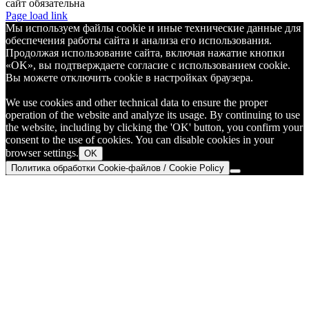
сайт обязательна
Telegram
Page load link
Мы используем файлы cookie и иные технические данные для
обеспечения работы сайта и анализа его использования.
Продолжая использование сайта, включая нажатие кнопки
«OK», вы подтверждаете согласие с использованием cookie.
Вы можете отключить cookie в настройках браузера.
We use cookies and other technical data to ensure the proper
operation of the website and analyze its usage. By continuing to use
the website, including by clicking the 'OK' button, you confirm your
consent to the use of cookies. You can disable cookies in your
browser settings.
OK
Политика обработки Cookie-файлов / Cookie Policy
Go
to
Top