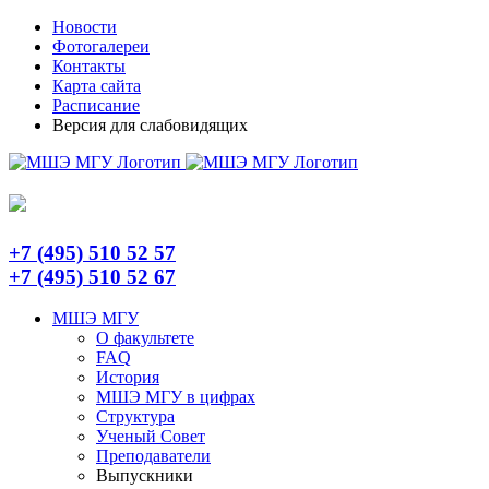
Skip
Telegram
Новости
to
Фотогалереи
content
Контакты
Карта сайта
Расписание
Версия для слабовидящих
+7 (495) 510 52 57
+7 (495) 510 52 67
МШЭ МГУ
О факультете
FAQ
История
МШЭ МГУ в цифрах
Структура
Ученый Совет
Преподаватели
Выпускники