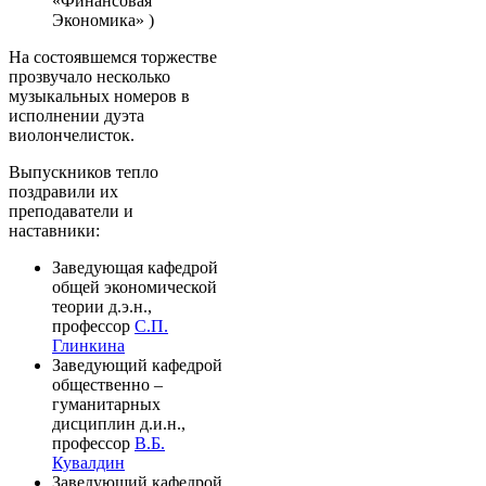
«Финансовая
Экономика» )
На состоявшемся торжестве
прозвучало несколько
музыкальных номеров в
исполнении дуэта
виолончелисток.
Выпускников тепло
поздравили их
преподаватели и
наставники:
Заведующая кафедрой
общей экономической
теории д.э.н.,
профессор
С.П.
Глинкина
Заведующий кафедрой
общественно –
гуманитарных
дисциплин д.и.н.,
профессор
В.Б.
Кувалдин
Заведующий кафедрой