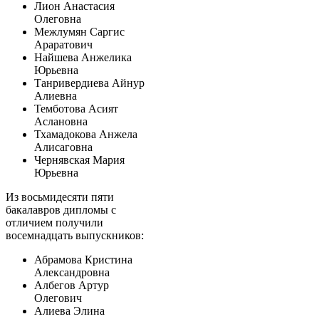
Лион Анастасия
Олеговна
Межлумян Саргис
Араратович
Найшева Анжелика
Юрьевна
Танривердиева Айнур
Алиевна
Темботова Асият
Аслановна
Тхамадокова Анжела
Алисаговна
Чернявская Мария
Юрьевна
Из восьмидесяти пяти
бакалавров дипломы с
отличием получили
восемнадцать выпускников:
Абрамова Кристина
Александровна
Албегов Артур
Олегович
Алиева Элина