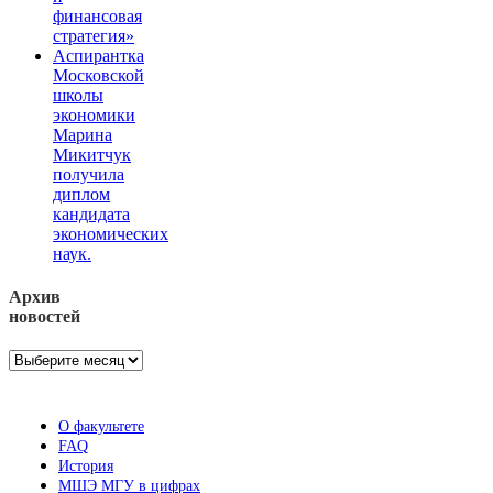
финансовая
стратегия»
Аспирантка
Московской
школы
экономики
Марина
Микитчук
получила
диплом
кандидата
экономических
наук.
Архив
новостей
Архив
новостей
О факультете
FAQ
История
МШЭ МГУ в цифрах