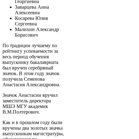
Георгиевна
Заварцева Анна
Алексеевна
Косарева Юлия
Сергеевна
Малихин Александр
Борисович
По традиции лучшему по
рейтингу успеваемости за
весь период обучения
выпускнику бакалавриата
был вручен серебряный
значок. В этом году значок
получила Семенова
Анастасия Александровна.
Значок Анастасии вручил
заместитель директора
МШЭ МГУ академик
В.М.Полтерович.
Как и в прошлом году были
вручены два золотых значка
выпускникам магистратуры,