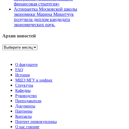
финансовая стратегия»
Аспирантка Московской школы
экономики Марина Микитчук
получила диплом кандидата
экономических наук.
Архив новостей
Архив
новостей
О факультете
FAQ
История
МШЭ МГУ в цифрах
Структура
Кафедры
Руководство
Преподаватели
Документы
Партнеры
Контакты
Портрет первокурсника
О нас говорят