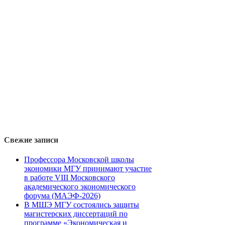
Свежие записи
Профессора Московской школы
экономики МГУ принимают участие
в работе VIII Московского
академического экономического
форума (МАЭФ-2026)
В МШЭ МГУ состоялись защиты
магистерских диссертаций по
программе «Экономическая и