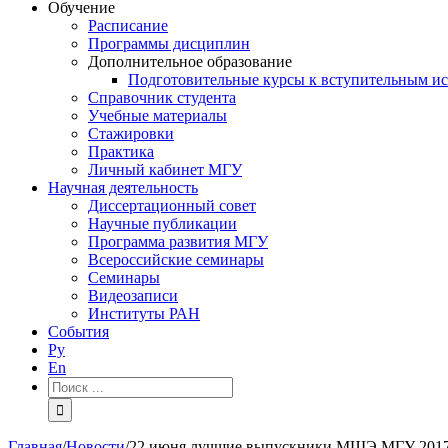
Обучение
Расписание
Программы дисциплин
Дополнительное образование
Подготовительные курсы к вступительным и
Справочник студента
Учебные материалы
Стажировки
Практика
Личный кабинет МГУ
Научная деятельность
Диссертационный совет
Научные публикации
Программа развития МГУ
Всероссийские семинары
Семинары
Видеозаписи
Институты РАН
События
Ру
En
Результат
поиска:
Главная
/
Новости
/
22 июня лучшие выпускники МШЭ МГУ 2017 г