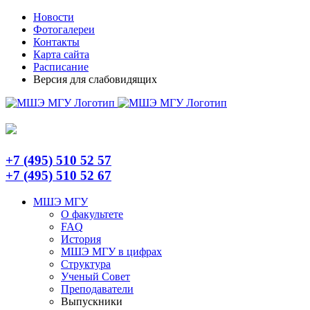
Skip
Telegram
Новости
to
Фотогалереи
content
Контакты
Карта сайта
Расписание
Версия для слабовидящих
+7 (495) 510 52 57
+7 (495) 510 52 67
МШЭ МГУ
О факультете
FAQ
История
МШЭ МГУ в цифрах
Структура
Ученый Совет
Преподаватели
Выпускники