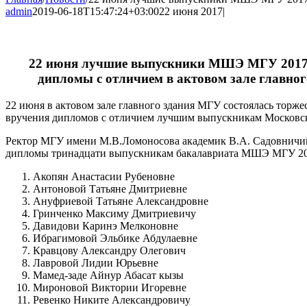
admin
2019-06-18T15:47:24+03:00
22 июня 2017
|
22 июня лучшие выпускники МШЭ МГУ 2017
дипломы с отличием в актовом зале главно
22 июня в актовом зале главного здания МГУ состоялась торж
вручения дипломов с отличием лучшим выпускникам Московск
Ректор МГУ имени М.В.Ломоносова академик В.А. Садовничи
дипломы тринадцати выпускникам бакалавриата МШЭ МГУ 20
Акопян Анастасии Рубеновне
Антоновой Татьяне Дмитриевне
Ануфриевой Татьяне Александровне
Гринченко Максиму Дмитриевичу
Давидови Каринэ Мелконовне
Ибрагимовой Эльбике Абдулаевне
Кравцову Александру Олегович
Лавровой Лидии Юрьевне
Мамед-заде Айнур Абасат кызы
Мироновой Виктории Игоревне
Ревенко Никите Александровичу