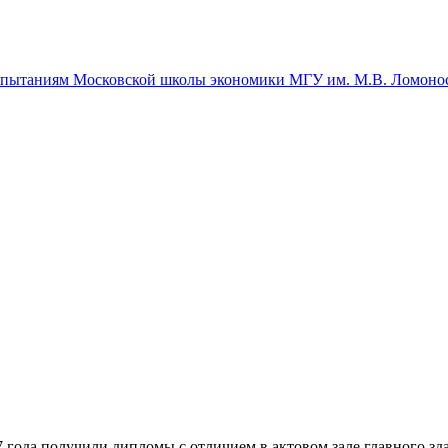
спытаниям Московской школы экономики МГУ им. М.В. Ломоно
ода получили дипломы с отличием в актовом зале главного з