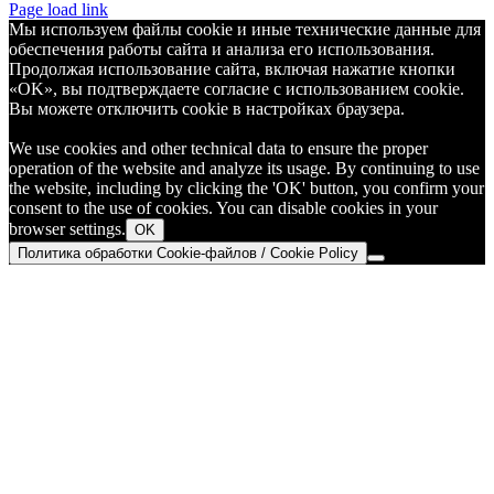
Telegram
Page load link
Мы используем файлы cookie и иные технические данные для
обеспечения работы сайта и анализа его использования.
Продолжая использование сайта, включая нажатие кнопки
«OK», вы подтверждаете согласие с использованием cookie.
Вы можете отключить cookie в настройках браузера.
We use cookies and other technical data to ensure the proper
operation of the website and analyze its usage. By continuing to use
the website, including by clicking the 'OK' button, you confirm your
consent to the use of cookies. You can disable cookies in your
browser settings.
OK
Политика обработки Cookie-файлов / Cookie Policy
Go
to
Top