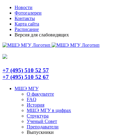
Skip
Telegram
Новости
to
Фотогалереи
content
Контакты
Карта сайта
Расписание
Версия для слабовидящих
+7 (495) 510 52 57
+7 (495) 510 52 67
МШЭ МГУ
О факультете
FAQ
История
МШЭ МГУ в цифрах
Структура
Ученый Совет
Преподаватели
Выпускники