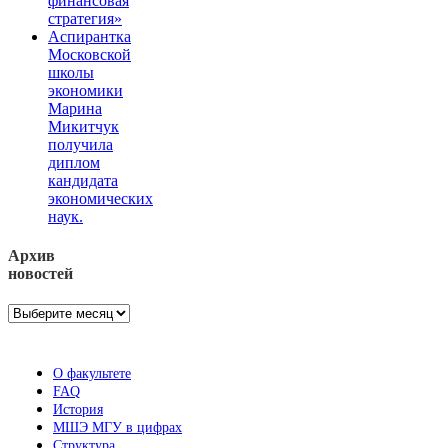
финансовая
стратегия»
Аспирантка
Московской
школы
экономики
Марина
Микитчук
получила
диплом
кандидата
экономических
наук.
Архив
новостей
Архив
новостей
О факультете
FAQ
История
МШЭ МГУ в цифрах
Структура