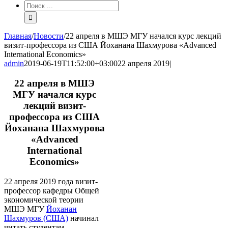
Результат
поиска:
Главная
/
Новости
/
22 апреля в МШЭ МГУ начался курс лекций
визит-профессора из США Йоханана Шахмурова «Advanced
International Economics»
admin
2019-06-19T11:52:00+03:00
22 апреля 2019
|
22 апреля в МШЭ
МГУ начался курс
лекций визит-
профессора из США
Йоханана Шахмурова
«Advanced
International
Economics»
22 апреля 2019 года визит-
профессор кафедры Общей
экономической теории
МШЭ МГУ
Йоханан
Шахмуров (США)
начинал
читать студентам