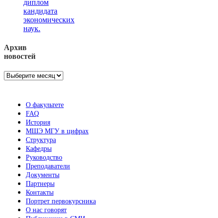
диплом
кандидата
экономических
наук.
Архив
новостей
Архив
новостей
О факультете
FAQ
История
МШЭ МГУ в цифрах
Структура
Кафедры
Руководство
Преподаватели
Документы
Партнеры
Контакты
Портрет первокурсника
О нас говорят