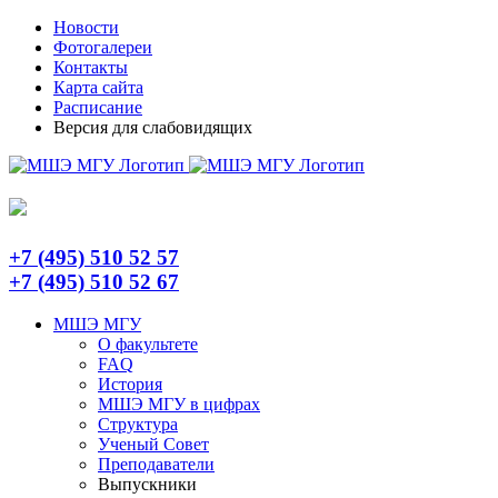
Skip
Telegram
Новости
to
Фотогалереи
content
Контакты
Карта сайта
Расписание
Версия для слабовидящих
+7 (495) 510 52 57
+7 (495) 510 52 67
МШЭ МГУ
О факультете
FAQ
История
МШЭ МГУ в цифрах
Структура
Ученый Совет
Преподаватели
Выпускники