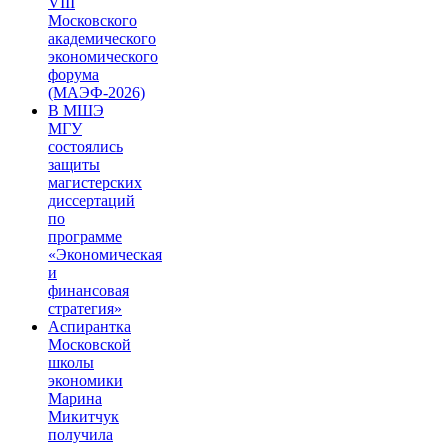
VIII
Московского
академического
экономического
форума
(МАЭФ-2026)
В МШЭ
МГУ
состоялись
защиты
магистерских
диссертаций
по
программе
«Экономическая
и
финансовая
стратегия»
Аспирантка
Московской
школы
экономики
Марина
Микитчук
получила