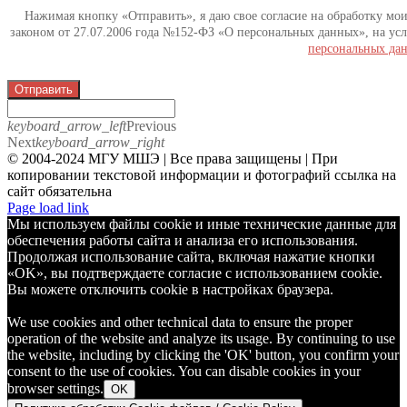
Нажимая кнопку «Отправить», я даю свое согласие на обработку мо
законом от 27.07.2006 года №152-ФЗ «О персональных данных», на усл
персональных да
Отправить
keyboard_arrow_left
Previous
Next
keyboard_arrow_right
© 2004-2024 МГУ МШЭ | Все права защищены | При
копировании текстовой информации и фотографий ссылка на
сайт обязательна
Telegram
Page load link
Мы используем файлы cookie и иные технические данные для
обеспечения работы сайта и анализа его использования.
Продолжая использование сайта, включая нажатие кнопки
«OK», вы подтверждаете согласие с использованием cookie.
Вы можете отключить cookie в настройках браузера.
We use cookies and other technical data to ensure the proper
operation of the website and analyze its usage. By continuing to use
the website, including by clicking the 'OK' button, you confirm your
consent to the use of cookies. You can disable cookies in your
browser settings.
OK