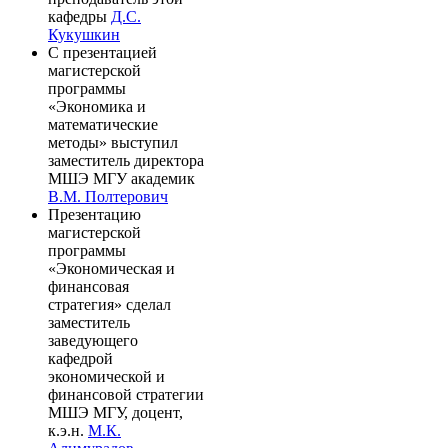
кафедры
Д.С.
Кукушкин
С презентацией
магистерской
программы
«Экономика и
математические
методы» выступил
заместитель директора
МШЭ МГУ академик
В.М. Полтерович
Презентацию
магистерской
программы
«Экономическая и
финансовая
стратегия» сделал
заместитель
заведующего
кафедрой
экономической и
финансовой стратегии
МШЭ МГУ, доцент,
к.э.н.
М.К.