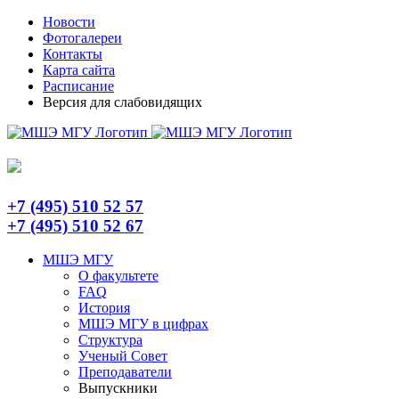
Skip
Telegram
Новости
to
Фотогалереи
content
Контакты
Карта сайта
Расписание
Версия для слабовидящих
+7 (495) 510 52 57
+7 (495) 510 52 67
МШЭ МГУ
О факультете
FAQ
История
МШЭ МГУ в цифрах
Структура
Ученый Совет
Преподаватели
Выпускники