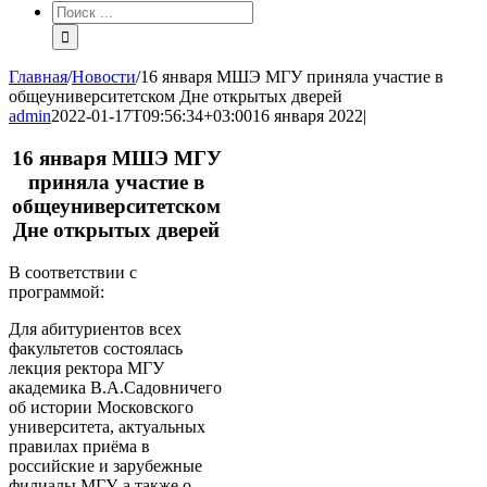
Результат
поиска:
Главная
/
Новости
/
16 января МШЭ МГУ приняла участие в
общеуниверситетском Дне открытых дверей
admin
2022-01-17T09:56:34+03:00
16 января 2022
|
16 января МШЭ МГУ
приняла участие в
общеуниверситетском
Дне открытых дверей
В соответствии с
программой:
Для абитуриентов всех
факультетов состоялась
лекция ректора МГУ
академика В.А.Садовничего
об истории Московского
университета, актуальных
правилах приёма в
российские и зарубежные
филиалы МГУ, а также о