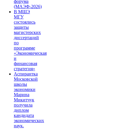
форума
(МАЭФ-2026)
В МШЭ
МГУ
состоялись
защиты
магистерских
диссертаций
по
программе
«Экономическая
и
финансовая
стратегия»
Аспирантка
Московской
школы
экономики
Марина
Микитчук
получила
диплом
кандидата
экономических
наук.