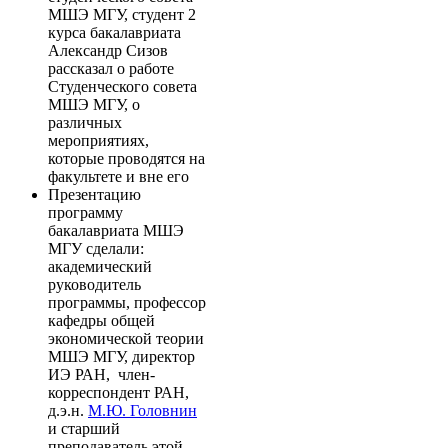
МШЭ МГУ, студент 2
курса бакалавриата
Александр Сизов
рассказал о работе
Студенческого совета
МШЭ МГУ, о
различных
мероприятиях,
которые проводятся на
факультете и вне его
Презентацию
программу
бакалавриата МШЭ
МГУ сделали:
академический
руководитель
программы, профессор
кафедры общей
экономической теории
МШЭ МГУ, директор
ИЭ РАН, член-
корреспондент РАН,
д.э.н.
М.Ю. Головнин
и старший
преподаватель этой