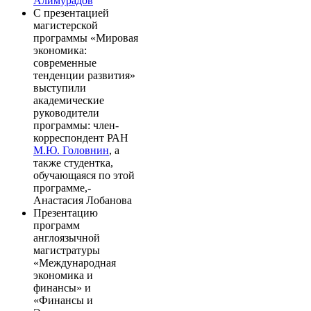
Алимурадов
С презентацией
магистерской
программы «Мировая
экономика:
современные
тенденции развития»
выступили
академические
руководители
программы: член-
корреспондент РАН
М.Ю. Головнин
, а
также студентка,
обучающаяся по этой
программе,-
Анастасия Лобанова
Презентацию
программ
англоязычной
магистратуры
«Международная
экономика и
финансы» и
«Финансы и