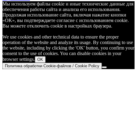
Мы используем файлы cookie и иные технические данные для
обеспечения работы сайта и анализа его использования.
Продолжая использование сайта, включая нажатие кнопки
«OK», вы подтверждаете согласие с использованием cookie.
Вы можете отключить cookie в настройках браузера.
We use cookies and other technical data to ensure the proper
operation of the website and analyze its usage. By continuing to use
the website, including by clicking the 'OK' button, you confirm your
consent to the use of cookies. You can disable cookies in your
browser settings.
OK
Политика обработки Cookie-файлов / Cookie Policy
Go
to
Top