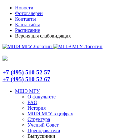
Skip
Telegram
Новости
to
Фотогалереи
content
Контакты
Карта сайта
Расписание
Версия для слабовидящих
+7 (495) 510 52 57
+7 (495) 510 52 67
МШЭ МГУ
О факультете
FAQ
История
МШЭ МГУ в цифрах
Структура
Ученый Совет
Преподаватели
Выпускники