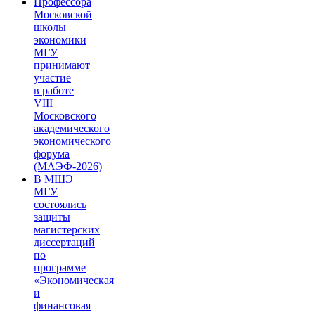
Профессора
Московской
школы
экономики
МГУ
принимают
участие
в работе
VIII
Московского
академического
экономического
форума
(МАЭФ-2026)
В МШЭ
МГУ
состоялись
защиты
магистерских
диссертаций
по
программе
«Экономическая
и
финансовая