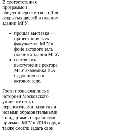
В соответствии с
программой
общеуниверситетского Дня
открытых дверей в главном
здании МГУ:
прошла выставка —
презентация всех
факультетов МГУ в
фойе актового зала
главного здания МГУ;
состоялось
выступление ректора
МГУ академика В.А.
Садовничего в
актовом зале.
Гости
познакомились с
историей Московского
университета, с
перспективами развития и
новыми образовательными
стандартами, с правилами
приема в МГУ в 2018 году, а
также смогли задать свои