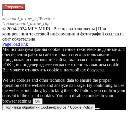
Отправить
keyboard_arrow_left
Previous
Next
keyboard_arrow_right
© 2004-2024 МГУ МШЭ | Все права защищены | При
копировании текстовой информации и фотографий ссылка на
сайт обязательна
Telegram
Page load link
Мы используем файлы cookie и иные технические данные для
обеспечения работы сайта и анализа его использования.
Продолжая использование сайта, включая нажатие кнопки
«OK», вы подтверждаете согласие с использованием cookie.
Вы можете отключить cookie в настройках браузера.
We use cookies and other technical data to ensure the proper
operation of the website and analyze its usage. By continuing to use
the website, including by clicking the 'OK' button, you confirm your
consent to the use of cookies. You can disable cookies in your
browser settings.
OK
Политика обработки Cookie-файлов / Cookie Policy
Go
to
Top