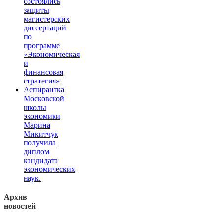
состоялись
защиты
магистерских
диссертаций
по
программе
«Экономическая
и
финансовая
стратегия»
Аспирантка
Московской
школы
экономики
Марина
Микитчук
получила
диплом
кандидата
экономических
наук.
Архив
новостей