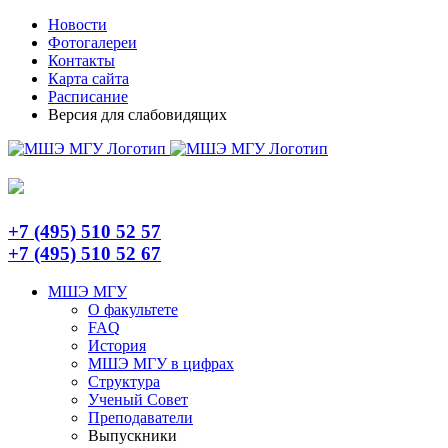
Skip
Telegram
Новости
to
Фотогалереи
content
Контакты
Карта сайта
Расписание
Версия для слабовидящих
+7 (495) 510 52 57
+7 (495) 510 52 67
МШЭ МГУ
О факультете
FAQ
История
МШЭ МГУ в цифрах
Структура
Ученый Совет
Преподаватели
Выпускники