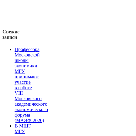
Свежие
записи
Профессора
Московской
школы
экономики
МГУ
принимают
участие
в работе
VIII
Московского
академического
экономического
форума
(МАЭФ-2026)
В МШЭ
МГУ