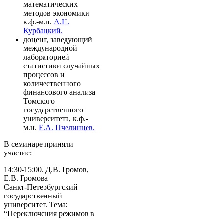
математических
методов экономики
к.ф.-м.н.
А.Н.
Курбацкий.
доцент, заведующий
международной
лабораторией
статистики случайных
процессов и
количественного
финансового анализа
Томского
государственного
университета, к.ф.-
м.н.
Е.А.
Пчелинцев.
В семинаре приняли
участие:
14:30-15:00. Д.В. Громов,
Е.В. Громова
Санкт-Петербургский
государственный
университет. Тема:
“Переключения режимов в