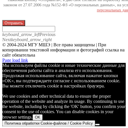
законом от 27.07.2006 года №152-ФЗ «О персональных данных», на усл
персональных да
Отправить
keyboard_arrow_left
Previous
Next
keyboard_arrow_right
© 2004-2024 МГУ МШЭ | Все права защищены | При
копировании текстовой информации и фотографий ссылка на
сайт обязательна
Telegram
Page load link
Мы используем файлы cookie и иные технические данные для
обеспечения работы сайта и анализа его использования.
Продолжая использование сайта, включая нажатие кнопки
«OK», вы подтверждаете согласие с использованием cookie.
Вы можете отключить cookie в настройках браузера.
We use cookies and other technical data to ensure the proper
operation of the website and analyze its usage. By continuing to use
the website, including by clicking the 'OK' button, you confirm your
consent to the use of cookies. You can disable cookies in your
browser settings.
OK
Политика обработки Cookie-файлов / Cookie Policy