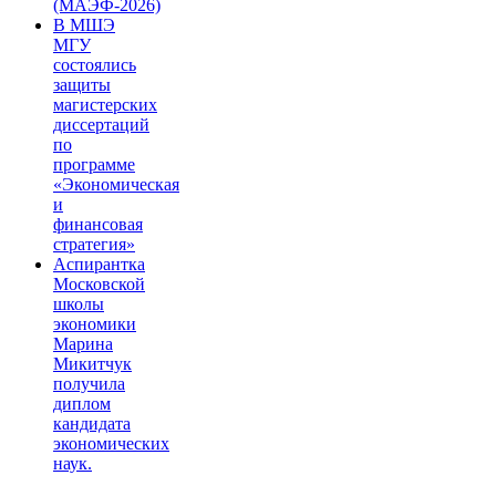
(МАЭФ-2026)
В МШЭ
МГУ
состоялись
защиты
магистерских
диссертаций
по
программе
«Экономическая
и
финансовая
стратегия»
Аспирантка
Московской
школы
экономики
Марина
Микитчук
получила
диплом
кандидата
экономических
наук.