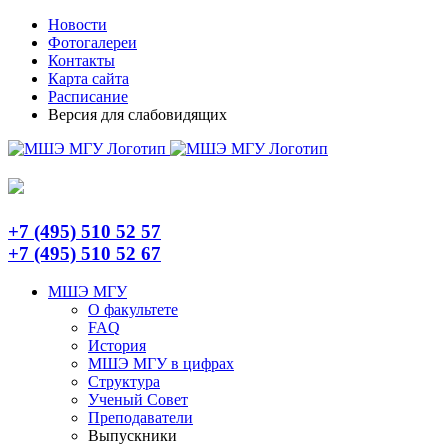
Skip
Telegram
Новости
to
Фотогалереи
content
Контакты
Карта сайта
Расписание
Версия для слабовидящих
+7 (495) 510 52 57
+7 (495) 510 52 67
МШЭ МГУ
О факультете
FAQ
История
МШЭ МГУ в цифрах
Структура
Ученый Совет
Преподаватели
Выпускники