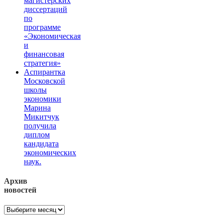
магистерских
диссертаций
по
программе
«Экономическая
и
финансовая
стратегия»
Аспирантка
Московской
школы
экономики
Марина
Микитчук
получила
диплом
кандидата
экономических
наук.
Архив
новостей
Архив
новостей