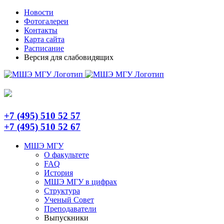
Skip
Telegram
Новости
to
Фотогалереи
content
Контакты
Карта сайта
Расписание
Версия для слабовидящих
+7 (495) 510 52 57
+7 (495) 510 52 67
МШЭ МГУ
О факультете
FAQ
История
МШЭ МГУ в цифрах
Структура
Ученый Совет
Преподаватели
Выпускники