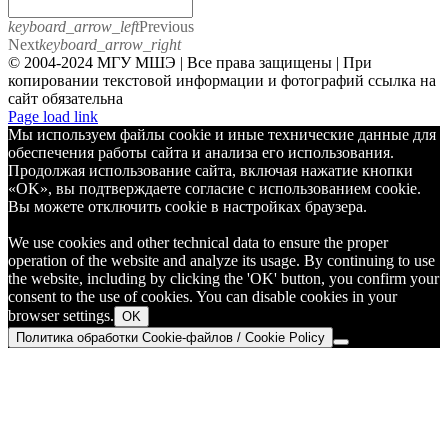
keyboard_arrow_left
Previous
Next
keyboard_arrow_right
© 2004-2024 МГУ МШЭ | Все права защищены | При
копировании текстовой информации и фотографий ссылка на
сайт обязательна
Telegram
Page load link
Мы используем файлы cookie и иные технические данные для
обеспечения работы сайта и анализа его использования.
Продолжая использование сайта, включая нажатие кнопки
«OK», вы подтверждаете согласие с использованием cookie.
Вы можете отключить cookie в настройках браузера.
We use cookies and other technical data to ensure the proper
operation of the website and analyze its usage. By continuing to use
the website, including by clicking the 'OK' button, you confirm your
consent to the use of cookies. You can disable cookies in your
browser settings.
OK
Политика обработки Cookie-файлов / Cookie Policy
Go
to
Top