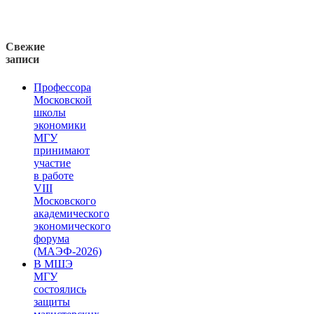
Свежие
записи
Профессора
Московской
школы
экономики
МГУ
принимают
участие
в работе
VIII
Московского
академического
экономического
форума
(МАЭФ-2026)
В МШЭ
МГУ
состоялись
защиты